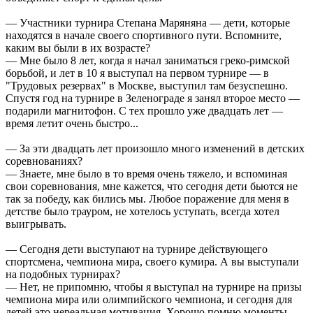
— Участники турнира Степана Маряняна — дети, которые
находятся в начале своего спортивного пути. Вспомните,
каким вы были в их возрасте?
— Мне было 8 лет, когда я начал заниматься греко-римской
борьбой, и лет в 10 я выступал на первом турнире — в
"Трудовых резервах" в Москве, выступил там безуспешно.
Спустя год на турнире в Зеленограде я занял второе место —
подарили магнитофон. С тех прошло уже двадцать лет —
время летит очень быстро...
— За эти двадцать лет произошло много изменений в детских
соревнованиях?
— Знаете, мне было в то время очень тяжело, и вспоминая
свои соревнования, мне кажется, что сегодня дети бьются не
так за победу, как бились мы. Любое поражение для меня в
детстве было трауром, не хотелось уступать, всегда хотел
выигрывать.
— Сегодня дети выступают на турнире действующего
спортсмена, чемпиона мира, своего кумира. А вы выступали
на подобных турнирах?
— Нет, не припомню, чтобы я выступал на турнире на призы
чемпиона мира или олимпийского чемпиона, и сегодня для
детей это нереальная мотивация. Хорошо помню моменты,