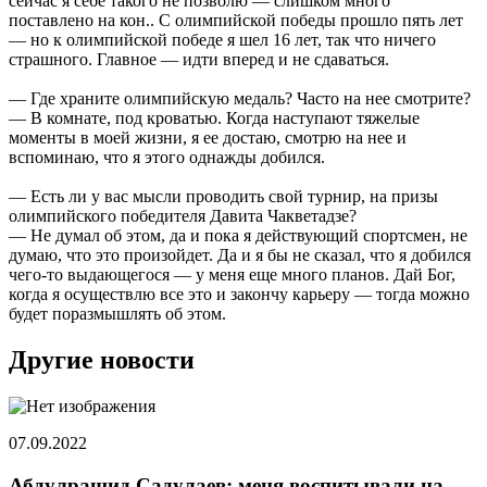
сейчас я себе такого не позволю — слишком много
поставлено на кон.. С олимпийской победы прошло пять лет
— но к олимпийской победе я шел 16 лет, так что ничего
страшного. Главное — идти вперед и не сдаваться.
— Где храните олимпийскую медаль? Часто на нее смотрите?
— В комнате, под кроватью. Когда наступают тяжелые
моменты в моей жизни, я ее достаю, смотрю на нее и
вспоминаю, что я этого однажды добился.
— Есть ли у вас мысли проводить свой турнир, на призы
олимпийского победителя Давита Чакветадзе?
— Не думал об этом, да и пока я действующий спортсмен, не
думаю, что это произойдет. Да и я бы не сказал, что я добился
чего-то выдающегося — у меня еще много планов. Дай Бог,
когда я осуществлю все это и закончу карьеру — тогда можно
будет поразмышлять об этом.
Другие новости
07.09.2022
Абдулрашид Садулаев: меня воспитывали на