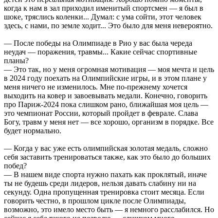
когда к нам в зал приходил именитый спортсмен — я был в
шоке, тряслись коленки... Думал: с ума сойти, этот человек
здесь, с нами, по земле ходит... Это было для меня невероятно.
— После победы на Олимпиаде в Рио у вас была череда
неудач — поражения, травмы... Какие сейчас спортивные
планы?
— Это так, но у меня огромная мотивация — моя мечта и цель
в 2024 году поехать на Олимпийские игры, и в этом плане у
меня ничего не изменилось. Мне по-прежнему хочется
выходить на ковер и завоевывать медали. Конечно, говорить
про Париж-2024 пока слишком рано, ближайшая моя цель —
это чемпионат России, который пройдет в феврале. Слава
Богу, травм у меня нет — все хорошо, организм в порядке. Все
будет нормально.
— Когда у вас уже есть олимпийская золотая медаль, сложно
себя заставить тренироваться также, как это было до больших
побед?
— В нашем виде спорта нужно пахать как проклятый, иначе
ты не будешь среди лидеров, нельзя давать слабину ни на
секунду. Одна пропущенная тренировка стоит месяца. Если
говорить честно, в прошлом цикле после Олимпиады,
возможно, это имело место быть — я немного расслабился. Но