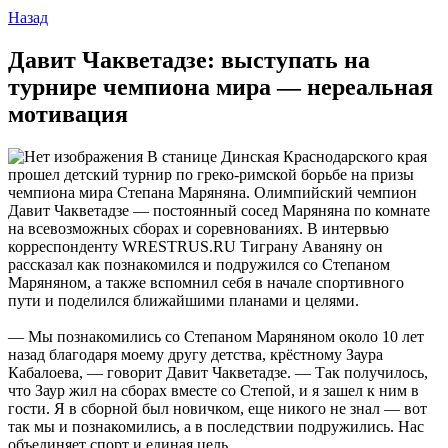
Назад
Давит Чакветадзе: выступать на
турнире чемпиона мира — нереальная
мотивация
В станице Динская Краснодарского края
прошел детский турнир по греко-римской борьбе на призы
чемпиона мира Степана Маряняна. Олимпийский чемпион
Давит Чакветадзе — постоянный сосед Маряняна по комнате
на всевозможных сборах и соревнованиях. В интервью
корреспонденту WRESTRUS.RU Тиграну Аваняну он
рассказал как познакомился и подружился со Степаном
Маряняном, а также вспомнил себя в начале спортивного
пути и поделился ближайшими планами и целями.
— Мы познакомились со Степаном Маряняном около 10 лет
назад благодаря моему другу детства, крёстному Заура
Кабалоева, — говорит Давит Чакветадзе. — Так получилось,
что Заур жил на сборах вместе со Степой, и я зашел к ним в
гости. Я в сборной был новичком, еще никого не знал — вот
так мы и познакомились, а в последствии подружились. Нас
объединяет спорт и единая цель.