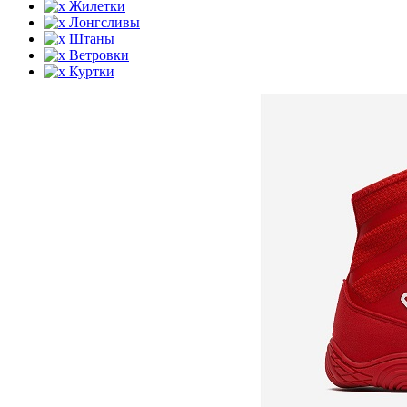
Жилетки
Лонгсливы
Штаны
Ветровки
Куртки