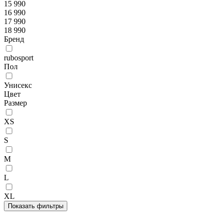
15 990
16 990
17 990
18 990
Бренд
rubosport
Пол
Унисекс
Цвет
Размер
XS
S
M
L
XL