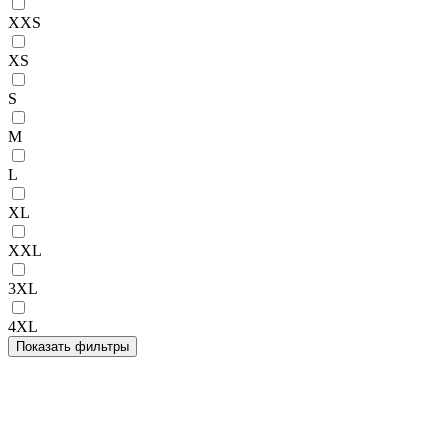
XXS
XS
S
M
L
XL
XXL
3XL
4XL